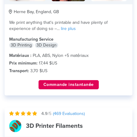
Herne Bay, England, GB
We print anything that's printable and have plenty of
experience of doing so –...
lire plus
Manufacturing Service
3D Printing
3D Design
Matériaux :
PLA, ABS, Nylon +5 matériaux
Prix minimum:
17,44 $US
Transport:
3,70 $US
Commande instantanée
4.9
/5
(
469
Evaluations)
3D Printer Filaments