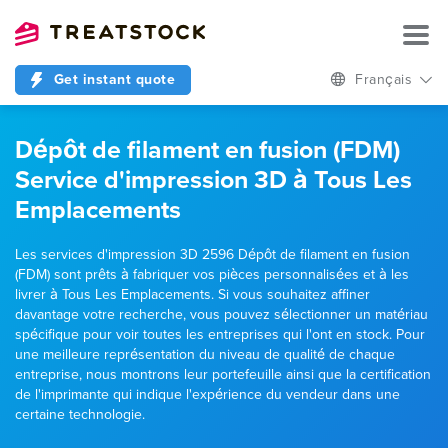
Get instant quote
Français
Dépôt de filament en fusion (FDM)
Service d'impression 3D à Tous Les
Emplacements
Les services d'impression 3D 2596 Dépôt de filament en fusion
(FDM) sont prêts à fabriquer vos pièces personnalisées et à les
livrer à Tous Les Emplacements. Si vous souhaitez affiner
davantage votre recherche, vous pouvez sélectionner un matériau
spécifique pour voir toutes les entreprises qui l'ont en stock. Pour
une meilleure représentation du niveau de qualité de chaque
entreprise, nous montrons leur portefeuille ainsi que la certification
de l'imprimante qui indique l'expérience du vendeur dans une
certaine technologie.