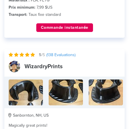
Matériaux :
PLA, PETG
Prix minimum:
7,99 $US
Transport:
Taux fixe standard
Commande instantanée
5
/5
(
138
Evaluations)
WizardryPrints
Sanbornton, NH, US
Magically great prints!