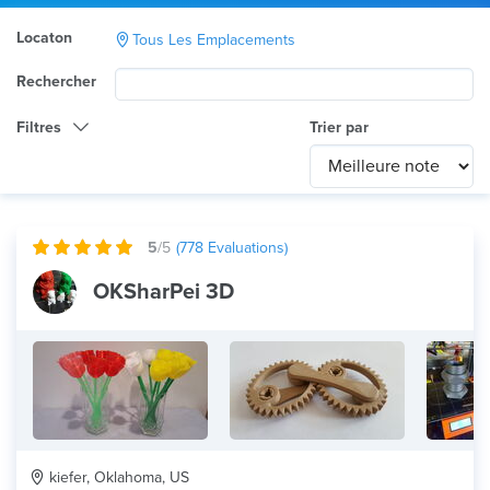
Locaton
Tous Les Emplacements
Rechercher
Filtres
Trier par
Catégorie
Any
International
5
/5
(
778
Evaluations)
Technologie
OKSharPei 3D
fdm
Utilisation du produit
Tout
Matériau
kiefer, Oklahoma, US