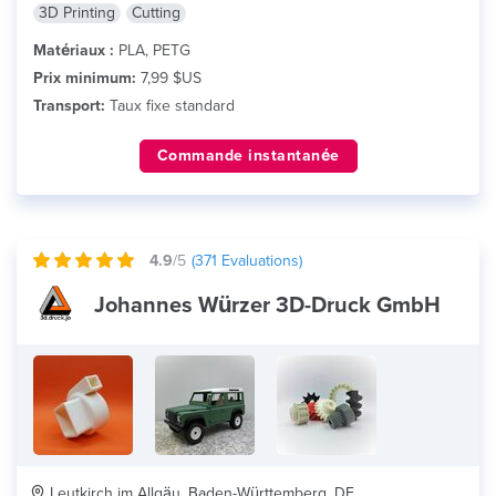
3D Printing
Cutting
Matériaux :
PLA, PETG
Prix minimum:
7,99 $US
Transport:
Taux fixe standard
Commande instantanée
4.9
/5
(
371
Evaluations)
Johannes Würzer 3D-Druck GmbH
Leutkirch im Allgäu, Baden-Württemberg, DE