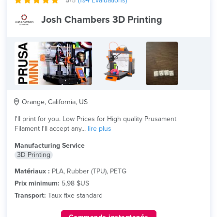
5
/5
(
194
Evaluations)
Josh Chambers 3D Printing
Orange, California, US
I'll print for you. Low Prices for High quality Prusament
Filament I'll accept any...
lire plus
Manufacturing Service
3D Printing
Matériaux :
PLA, Rubber (TPU), PETG
Prix minimum:
5,98 $US
Transport:
Taux fixe standard