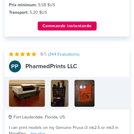
Prix minimum:
9,58 $US
Transport:
5,20 $US
Commande instantanée
5
/5
(
344
Evaluations)
PharmedPrints LLC
Fort Lauderdale, Florida, US
I can print models on my Genuine Prusa i3 mk2.5 or mk3 in
NinjaFlex,...
lire plus