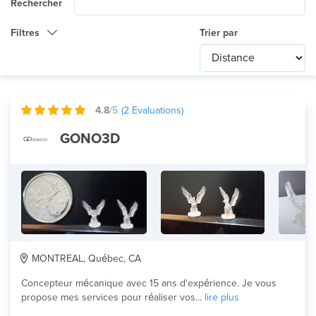
Rechercher
Filtres
Trier par
Catégorie
Any
International
4.8
/5
(
2
Evaluations)
Technologie
GONO3D
Tout
Utilisation du produit
HD Prototype
Matériau
MONTREAL, Québec, CA
Concepteur mécanique avec 15 ans d'expérience. Je vous
propose mes services pour réaliser vos...
lire plus