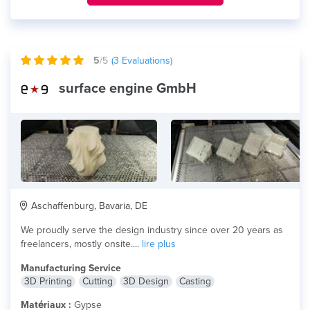
5
/5
(
3
Evaluations)
surface engine GmbH
Aschaffenburg, Bavaria, DE
We proudly serve the design industry since over 20 years as
freelancers, mostly onsite....
lire plus
Manufacturing Service
3D Printing
Cutting
3D Design
Casting
Matériaux :
Gypse