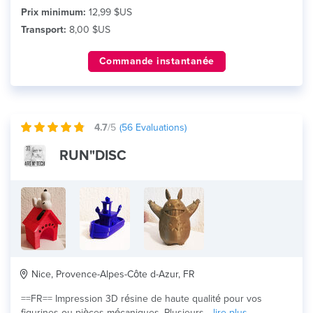
Prix minimum:
12,99 $US
Transport:
8,00 $US
Commande instantanée
4.7
/5
(
56
Evaluations)
RUN"DISC
Nice, Provence-Alpes-Côte d-Azur, FR
==FR== Impression 3D résine de haute qualité pour vos
figurines ou pièces mécaniques. Plusieurs...
lire plus