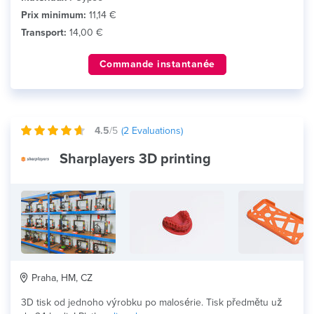
Prix minimum:
11,14 €
Transport:
14,00 €
Commande instantanée
4.5
/5
(
2
Evaluations)
Sharplayers 3D printing
Praha, HM, CZ
3D tisk od jednoho výrobku po malosérie. Tisk předmětu už