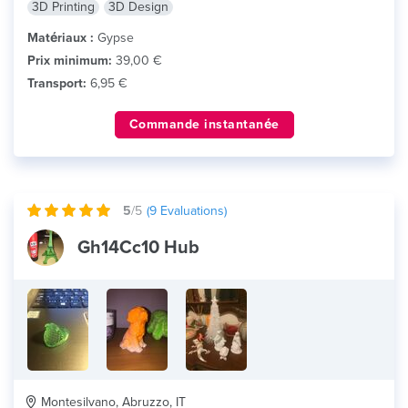
3D Printing
3D Design
Matériaux :
Gypse
Prix minimum:
39,00 €
Transport:
6,95 €
Commande instantanée
5
/5
(
9
Evaluations)
Gh14Cc10 Hub
Montesilvano, Abruzzo, IT