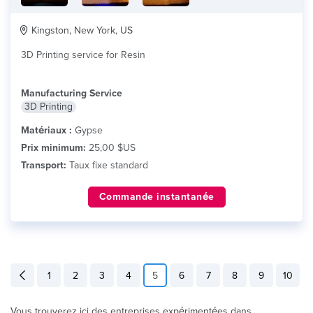
Kingston, New York, US
3D Printing service for Resin
Manufacturing Service
3D Printing
Matériaux :
Gypse
Prix minimum:
25,00 $US
Transport:
Taux fixe standard
Commande instantanée
1
2
3
4
5
6
7
8
9
10
Vous trouverez ici des entreprises expérimentées dans