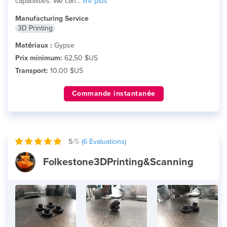
capabilities. We can...
lire plus
Manufacturing Service
3D Printing
Matériaux :
Gypse
Prix minimum:
62,50 $US
Transport:
10,00 $US
Commande instantanée
5
/5
(
6
Evaluations)
Folkestone3DPrinting&Scanning