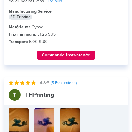
do 24 hodin! Platba...
lire plus
Manufacturing Service
3D Printing
Matériaux :
Gypse
Prix minimum:
31,25 $US
Transport:
5,00 $US
Commande instantanée
4.8
/5
(
5
Evaluations)
THPrinting