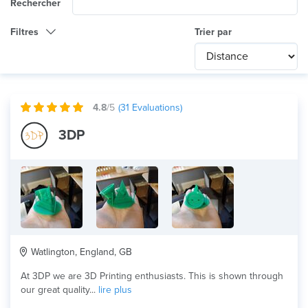
Rechercher
Filtres
Trier par
Catégorie
Any
International
4.8
/5
(
31
Evaluations)
Technologie
3DP
Tout
Utilisation du produit
HD Prototype
Matériau
Watlington, England, GB
At 3DP we are 3D Printing enthusiasts. This is shown through
our great quality...
lire plus