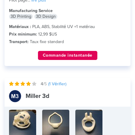
Pilot page...
lire plus
Manufacturing Service
3D Printing
3D Design
Matériaux :
PLA, ABS, Stabilité UV +1 matériau
Prix minimum:
12,99 $US
Transport:
Taux fixe standard
Commande instantanée
4
/5
(
1
Vérifier)
Miller 3d