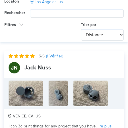
Locaton
Los Angeles, us
Rechercher
Filtres
Trier par
Catégorie
Any
International
5
/5
(
1
Vérifier)
Technologie
Jack Nuss
Tout
Utilisation du produit
Tout
×
Matériau
ABS
VENICE, CA, US
I can 3d print things for any project that you have.
lire plus