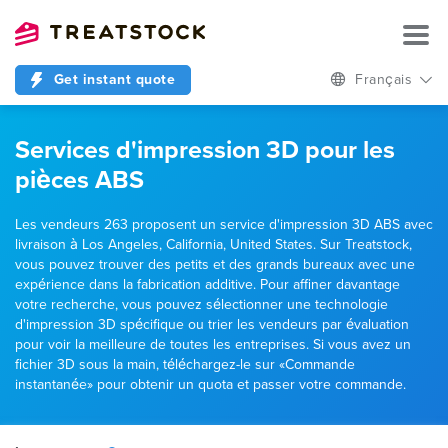
Get instant quote
Français
Services d'impression 3D pour les
pièces ABS
Les vendeurs 263 proposent un service d'impression 3D ABS avec
livraison à Los Angeles, California, United States. Sur Treatstock,
vous pouvez trouver des petits et des grands bureaux avec une
expérience dans la fabrication additive. Pour affiner davantage
votre recherche, vous pouvez sélectionner une technologie
d'impression 3D spécifique ou trier les vendeurs par évaluation
pour voir la meilleure de toutes les entreprises. Si vous avez un
fichier 3D sous la main, téléchargez-le sur «Commande
instantanée» pour obtenir un quota et passer votre commande.