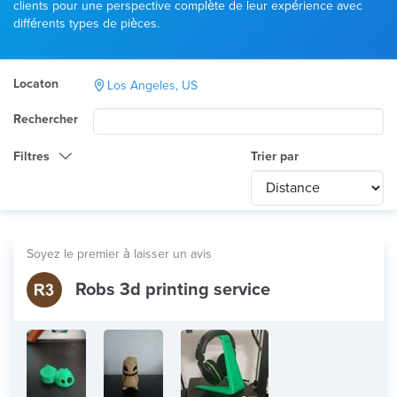
clients pour une perspective complète de leur expérience avec
différents types de pièces.
Locaton
Los Angeles, US
Rechercher
Filtres
Trier par
Catégorie
Any
International
Soyez le premier à laisser un avis
Technologie
Robs 3d printing service
Tout
Utilisation du produit
Tout
Matériau