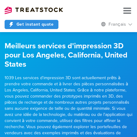
Get instant quote
Français
Meilleurs services d'impression 3D
pour Los Angeles, California, United
States
1039 Les services d'impression 3D sont actuellement prêts à
prendre votre commande et à livrer des pièces personnalisées à
Los Angeles, California, United States. Grâce à notre plateforme,
vous pouvez commander des prototypes imprimés en 3D, des
pièces de rechange et de nombreux autres projets personnalisés
sans aucune exigence de taille ou de quantité minimale. Si vous
avez une idée de la technologie, du matériau ou de l'application qui
convient à votre commande, utilisez des filtres pour affiner la
recherche. Vous pouvez également explorer les portefeuilles de
vendeurs avec des exemples imprimés et des évaluations de