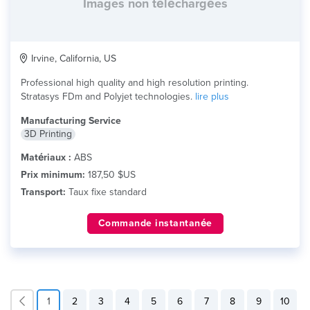
Images non téléchargées
Irvine, California, US
Professional high quality and high resolution printing.
Stratasys FDm and Polyjet technologies.
lire plus
Manufacturing Service
3D Printing
Matériaux :
ABS
Prix minimum:
187,50 $US
Transport:
Taux fixe standard
Commande instantanée
1
2
3
4
5
6
7
8
9
10