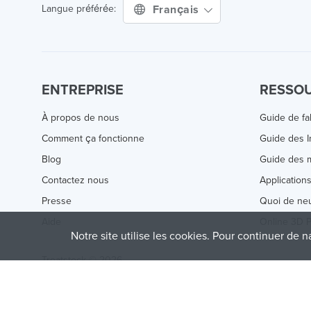
Français
Langue préférée:
ENTREPRISE
RESSO
À propos de nous
Guide de fa
Comment ça fonctionne
Guide des 
Blog
Guide des m
Contactez nous
Application
Presse
Quoi de ne
Aide
Online 3D P
Notre site utilise les cookies. Pour continuer de n
Treatstock © 2026
40 East Main Street Suite 900
,
Newark
,
DE
,
19711
This site is protected by reCAPTCHA and the Google
Privacy P