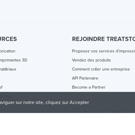
URCES
REJOINDRE TREATST
brication
Proposez vos services d’impress
Imprimantes 3D
Vendez des produits
atériaux
Comment créer une entreprise
s
API Partenaire
uf
Become a Partner
rinting
aviguer sur notre site, cliquez sur Accepter
Plan de site
/
Politique de 
olicy
and
Terms