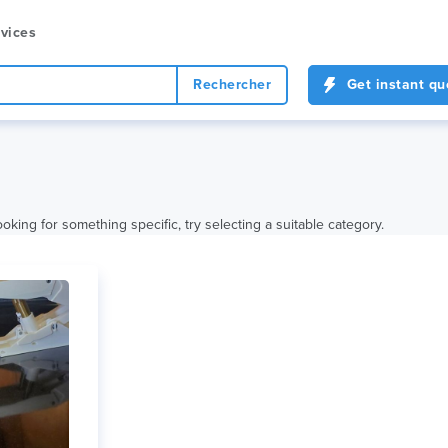
vices
Rechercher
Get instant qu
oking for something specific, try selecting a suitable category.