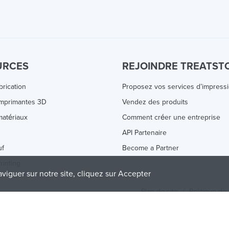
URCES
REJOINDRE TREATST
brication
Proposez vos services d’impress
Imprimantes 3D
Vendez des produits
atériaux
Comment créer une entreprise
s
API Partenaire
uf
Become a Partner
rinting
aviguer sur notre site, cliquez sur Accepter
Plan de site
/
Politique de 
olicy
and
Terms