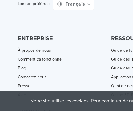
Français
Langue préférée:
ENTREPRISE
RESSO
À propos de nous
Guide de fa
Comment ça fonctionne
Guide des 
Blog
Guide des m
Contactez nous
Application
Presse
Quoi de ne
Aide
Online 3D P
Notre site utilise les cookies. Pour continuer de n
Treatstock © 2026
40 East Main Street Suite 900
,
Newark
,
DE
,
19711
This site is protected by reCAPTCHA and the Google
Privacy P