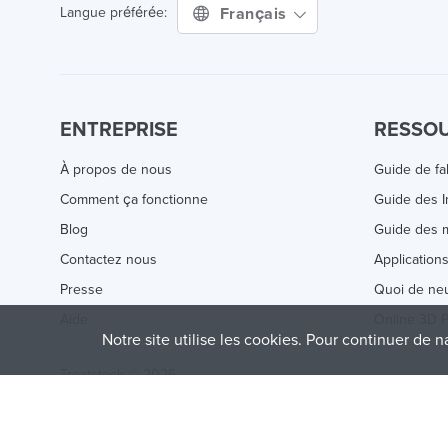
Français
Langue préférée:
ENTREPRISE
RESSO
À propos de nous
Guide de fa
Comment ça fonctionne
Guide des 
Blog
Guide des m
Contactez nous
Application
Presse
Quoi de ne
Aide
Online 3D P
Notre site utilise les cookies. Pour continuer de n
Treatstock © 2026
40 East Main Street Suite 900
,
Newark
,
DE
,
19711
This site is protected by reCAPTCHA and the Google
Privacy P