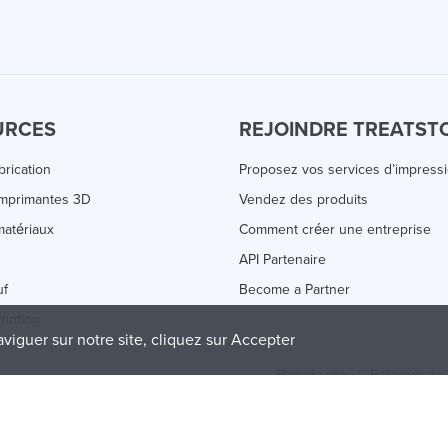
URCES
REJOINDRE TREATST
brication
Proposez vos services d’impress
Imprimantes 3D
Vendez des produits
atériaux
Comment créer une entreprise
s
API Partenaire
uf
Become a Partner
rinting
aviguer sur notre site, cliquez sur Accepter
Plan de site
/
Politique de 
olicy
and
Terms