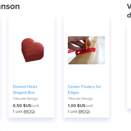
hnson
V
d
Domed Heart
Center Finders for
Shaped Box
Edges
TikiLuke Design
TikiLuke Design
0,50 $US
/unit
1,00 $US
/unit
1 unit (
MOQ
)
1 unit (
MOQ
)