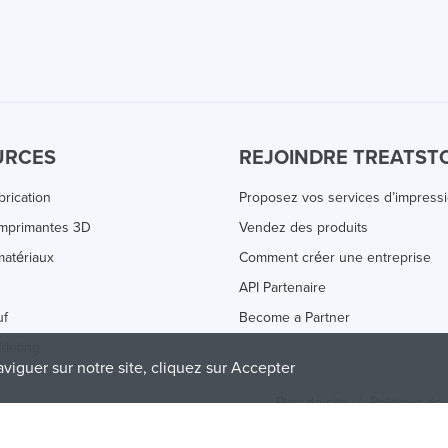
URCES
REJOINDRE TREATST
brication
Proposez vos services d’impress
Imprimantes 3D
Vendez des produits
atériaux
Comment créer une entreprise
s
API Partenaire
uf
Become a Partner
rinting
aviguer sur notre site, cliquez sur Accepter
Plan de site
/
Politique de 