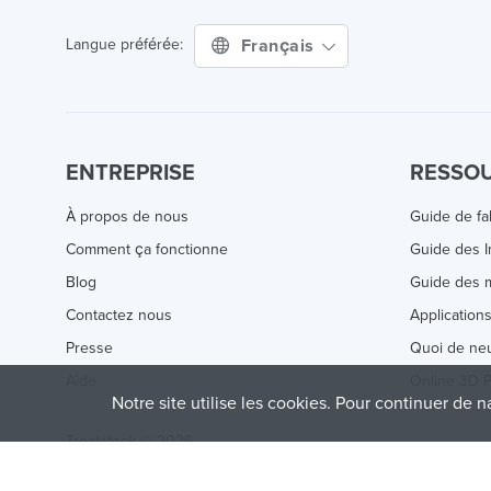
Français
Langue préférée:
ENTREPRISE
RESSO
À propos de nous
Guide de fa
Comment ça fonctionne
Guide des 
Blog
Guide des m
Contactez nous
Application
Presse
Quoi de ne
Aide
Online 3D P
Notre site utilise les cookies. Pour continuer de n
Treatstock © 2026
40 East Main Street Suite 900
,
Newark
,
DE
,
19711