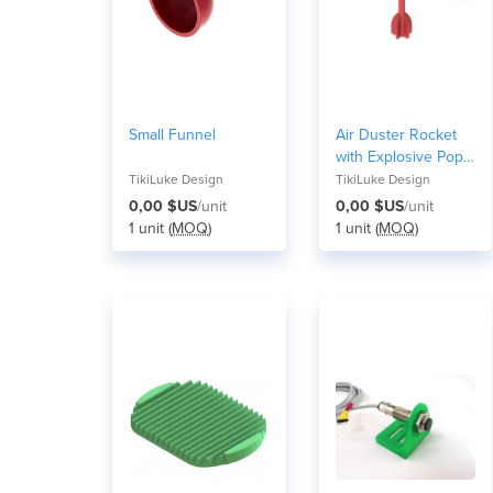
Small Funnel
Air Duster Rocket
with Explosive Pop It
Tip
TikiLuke Design
TikiLuke Design
0,00 $US
/unit
0,00 $US
/unit
1 unit (
MOQ
)
1 unit (
MOQ
)