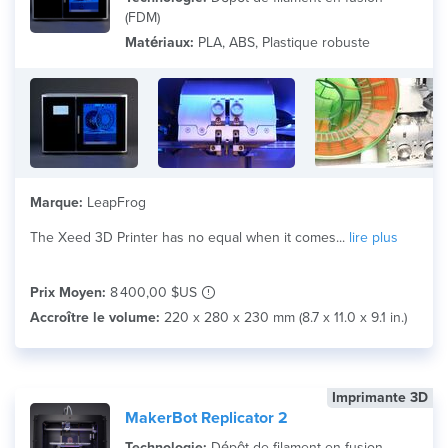
(FDM)
Matériaux:
PLA, ABS, Plastique robuste
Marque:
LeapFrog
The Xeed 3D Printer has no equal when it comes...
lire plus
Prix Moyen:
8 400,00 $US
Accroître le volume:
220 x 280 x 230 mm (8.7 x 11.0 x 9.1 in.)
Imprimante 3D
MakerBot Replicator 2
Technologie:
Dépôt de filament en fusion