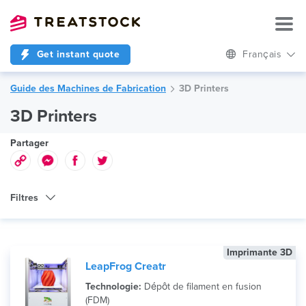
Get instant quote
Français
Guide des Machines de Fabrication
3D Printers
3D Printers
Partager
Filtres
Type de Machine
Imprimante 3D
Technologie
LeapFrog Creatr
Marque
Technologie:
Dépôt de filament en fusion
(FDM)