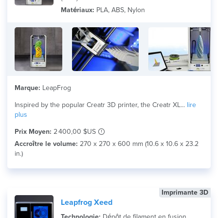
Matériaux:
PLA, ABS, Nylon
Marque:
LeapFrog
Inspired by the popular Creatr 3D printer, the Creatr XL...
lire
plus
Prix Moyen:
2 400,00 $US
Accroître le volume:
270 x 270 x 600 mm (10.6 x 10.6 x 23.2
in.)
Imprimante 3D
Leapfrog Xeed
Technologie:
Dépôt de filament en fusion