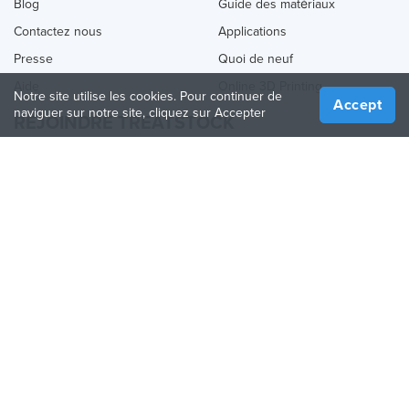
Blog
Guide des matériaux
Contactez nous
Applications
Presse
Quoi de neuf
Aide
Online 3D Printing
Notre site utilise les cookies. Pour continuer de
Accept
naviguer sur notre site, cliquez sur Accepter
REJOINDRE TREATSTOCK
Proposez vos services d’impression
Vendez des produits
Comment créer une entreprise
API Partenaire
Become a Partner
NOUS SUIVRE
Treatstock © 2026