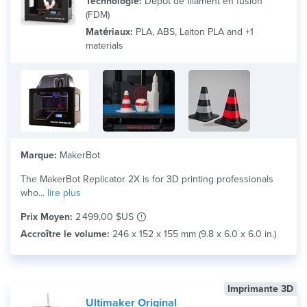
Technologie:
Dépôt de filament en fusion
(FDM)
Matériaux:
PLA, ABS, Laiton PLA and +1
materials
Marque:
MakerBot
The MakerBot Replicator 2X is for 3D printing professionals
who...
lire plus
Prix Moyen:
2 499,00 $US
Accroître le volume:
246 x 152 x 155 mm (9.8 x 6.0 x 6.0 in.)
Imprimante 3D
Ultimaker Original