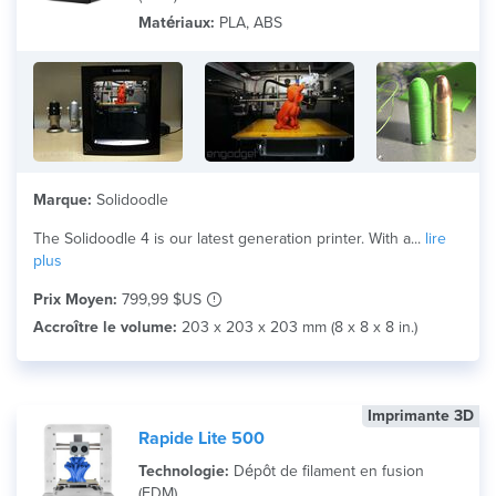
Matériaux:
PLA, ABS
Marque:
Solidoodle
The Solidoodle 4 is our latest generation printer. With a...
lire
plus
Prix Moyen:
799,99 $US
Accroître le volume:
203 x 203 x 203 mm (8 x 8 x 8 in.)
Imprimante 3D
Rapide Lite 500
Technologie:
Dépôt de filament en fusion
(FDM)