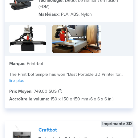
Technologie:
Dépôt de filament en fusion
(FDM)
Matériaux:
PLA, ABS, Nylon
Marque:
Printrbot
The Printrbot Simple has won “Best Portable 3D Printer for...
lire plus
Prix Moyen:
749,00 $US
Accroître le volume:
150 x 150 x 150 mm (6 x 6 x 6 in.)
Imprimante 3D
Craftbot