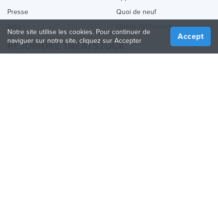
Presse
Quoi de neuf
Aide
Online 3D Printing
Notre site utilise les cookies. Pour continuer de
Accept
naviguer sur notre site, cliquez sur Accepter
REJOINDRE TREATSTOCK
Proposez vos services d’impression
Vendez des produits
Comment créer une entreprise
API Partenaire
Become a Partner
NOUS SUIVRE
Treatstock © 2026
40 East Main Street Suite 900
,
Newark
,
DE
,
19711