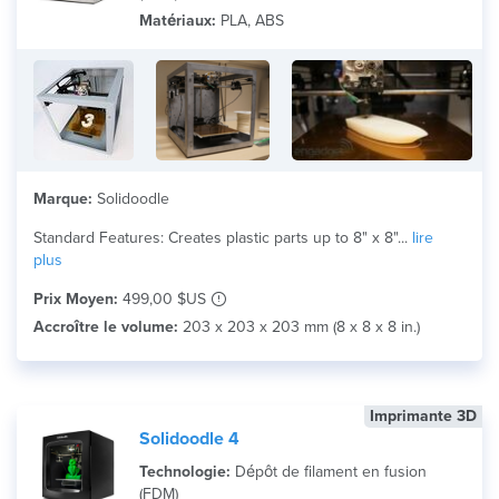
Matériaux:
PLA, ABS
Marque:
Solidoodle
Standard Features: Creates plastic parts up to 8" x 8"...
lire
plus
Prix Moyen:
499,00 $US
Accroître le volume:
203 x 203 x 203 mm (8 x 8 x 8 in.)
Imprimante 3D
Solidoodle 4
Technologie:
Dépôt de filament en fusion
(FDM)