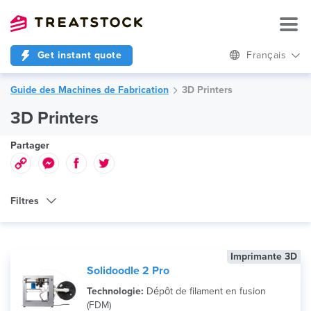
Get instant quote
Français
Guide des Machines de Fabrication
3D Printers
3D Printers
Partager
Filtres
Type de Machine
Imprimante 3D
Technologie
Solidoodle 2 Pro
Marque
Technologie:
Dépôt de filament en fusion
(FDM)