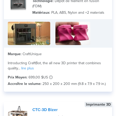
Technologie:
Dépôt de filament en fusion
(FDM)
Matériaux:
PLA, ABS, Nylon and +2 materials
Marque:
CraftUnique
Introducting CraftBot, the all new 3D printer that combines
quality...
lire plus
Prix Moyen:
699,00 $US
Accroître le volume:
250 x 200 x 200 mm (9.8 x 7.9 x 7.9 in.)
Imprimante 3D
CTC-3D Bizer