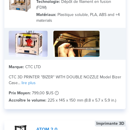
Technologie:
Dépôt de filament en fusion
(FDM)
Matériaux:
Plastique soluble, PLA, ABS and +4
materials
Marque:
CTC LTD
CTC 3D PRINTER "BIZER" WITH DOUBLE NOZZLE Model Bizer
Case...
lire plus
Prix Moyen:
799,00 $US
Accroître le volume:
225 x 145 x 150 mm (8.8 x 5.7 x 5.9 in.)
Imprimante 3D
ATOM 2.0