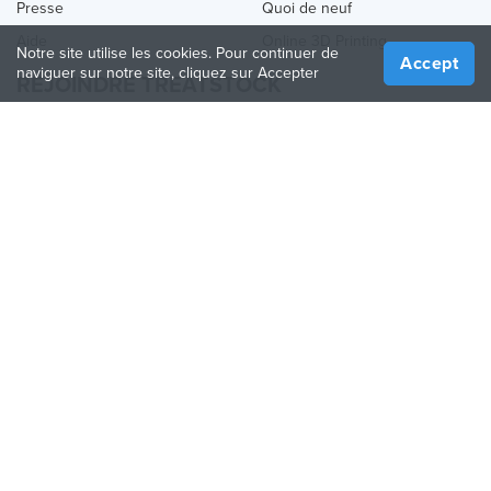
Presse
Quoi de neuf
Aide
Online 3D Printing
Notre site utilise les cookies. Pour continuer de
Accept
naviguer sur notre site, cliquez sur Accepter
REJOINDRE TREATSTOCK
Proposez vos services d’impression
Vendez des produits
Comment créer une entreprise
API Partenaire
Become a Partner
NOUS SUIVRE
Treatstock © 2026
40 East Main Street Suite 900
,
Newark
,
DE
,
19711
Plan de site
/
Politique de confidentialité
/
Conditions