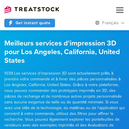
Get instant quote
Français
Meilleurs services d'impression 3D
pour Los Angeles, California, United
States
1039 Les services d'impression 3D sont actuellement prêts à
prendre votre commande et à livrer des pièces personnalisées à
Los Angeles, California, United States. Grâce à notre plateforme,
vous pouvez commander des prototypes imprimés en 3D, des
pièces de rechange et de nombreux autres projets personnalisés
sans aucune exigence de taille ou de quantité minimale. Si vous
avez une idée de la technologie, du matériau ou de l'application qui
convient à votre commande, utilisez des filtres pour affiner la
recherche. Vous pouvez également explorer les portefeuilles de
vendeurs avec des exemples imprimés et des évaluations de