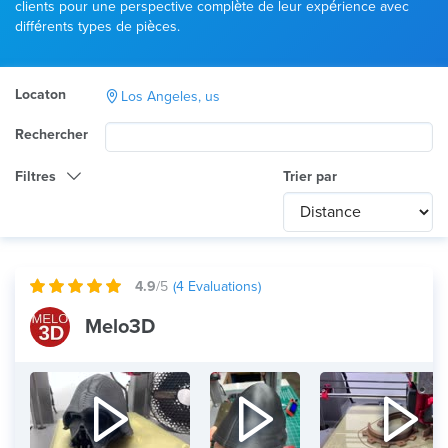
clients pour une perspective complète de leur expérience avec
différents types de pièces.
Locaton
Los Angeles, us
Rechercher
Filtres
Trier par
Catégorie
Any
International
4.9
/5
(
4
Evaluations)
Technologie
Melo3D
Tout
Utilisation du produit
Tout
Matériau