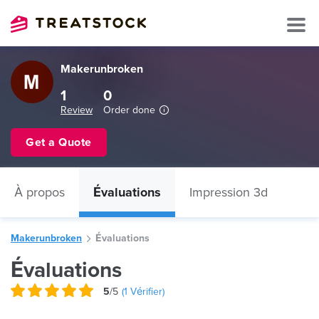
Makerunbroken
1
0
Review
Order done
Get a Quote
À propos
Évaluations
Impression 3d
Makerunbroken
Évaluations
Évaluations
5
/5
(
1
Vérifier)