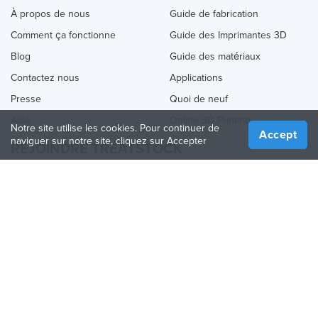
À propos de nous
Guide de fabrication
Comment ça fonctionne
Guide des Imprimantes 3D
Blog
Guide des matériaux
Contactez nous
Applications
Presse
Quoi de neuf
Aide
Online 3D Printing
Notre site utilise les cookies. Pour continuer de
Accept
naviguer sur notre site, cliquez sur Accepter
REJOINDRE TREATSTOCK
Proposez vos services d’impression
Vendez des produits
Comment créer une entreprise
API Partenaire
Become a Partner
NOUS SUIVRE