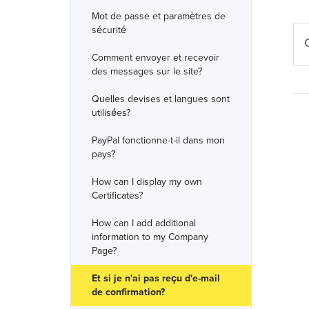
Mot de passe et paramètres de
sécurité
Comment envoyer et recevoir
des messages sur le site?
Quelles devises et langues sont
utilisées?
PayPal fonctionne-t-il dans mon
pays?
How can I display my own
Certificates?
How can I add additional
information to my Company
Page?
Et si je n'ai pas reçu d'e-mail
de confirmation?