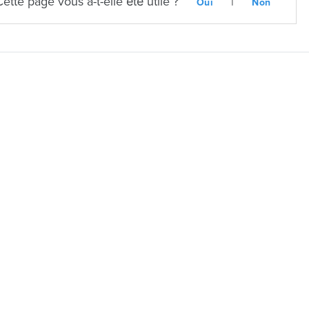
Cette page vous a-t-elle été utile ?
|
Oui
Non