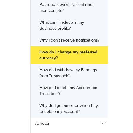
Pourquoi devrais-je confirmer
mon compte?
What can I include in my
Business profile?
Why I don’t receive notifications?
How do I change my preferred
currency?
How do I withdraw my Earnings
from Treatstock?
How do I delete my Account on
Treatstock?
Why do I get an error when I try
to delete my account?
Acheter