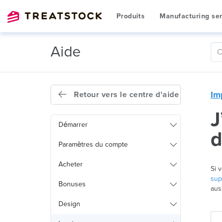
Produits
Manufacturing ser
Aide
Im
Retour vers le centre d'aide
J
Démarrer
d
Paramètres du compte
Acheter
Si 
sup
Bonuses
aus
Design