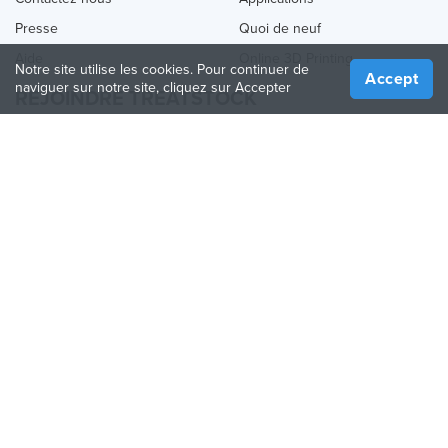
Presse
Quoi de neuf
Aide
Online 3D Printing
Notre site utilise les cookies. Pour continuer de
Accept
naviguer sur notre site, cliquez sur Accepter
REJOINDRE TREATSTOCK
Proposez vos services d’impression
Vendez des produits
Comment créer une entreprise
API Partenaire
Become a Partner
NOUS SUIVRE
Treatstock © 2026
40 East Main Street Suite 900
,
Newark
,
DE
,
19711