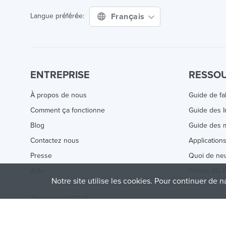
Français
Langue préférée:
ENTREPRISE
RESSO
À propos de nous
Guide de fa
Comment ça fonctionne
Guide des 
Blog
Guide des m
Contactez nous
Application
Presse
Quoi de ne
Aide
Online 3D P
Notre site utilise les cookies. Pour continuer de n
Treatstock © 2026
40 East Main Street Suite 900
,
Newark
,
DE
,
19711