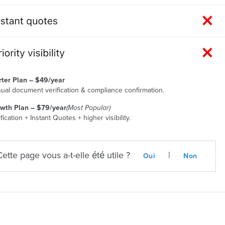
rter Plan – $49/year
ual document verification & compliance confirmation.
wth Plan – $79/year
(Most Popular)
fication + Instant Quotes + higher visibility.
Cette page vous a-t-elle été utile ?
|
Oui
Non