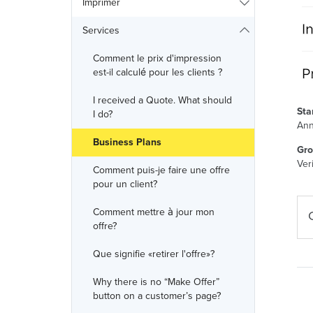
Imprimer
Services
Comment le prix d'impression
est-il calculé pour les clients ?
I received a Quote. What should
Sta
I do?
Ann
Business Plans
Gro
Veri
Comment puis-je faire une offre
pour un client?
Comment mettre à jour mon
offre?
Que signifie «retirer l'offre»?
Why there is no “Make Offer”
button on a customer’s page?