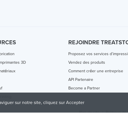
URCES
REJOINDRE TREATST
brication
Proposez vos services d’impress
Imprimantes 3D
Vendez des produits
atériaux
Comment créer une entreprise
s
API Partenaire
uf
Become a Partner
rinting
aviguer sur notre site, cliquez sur Accepter
Plan de site
/
Politique de 