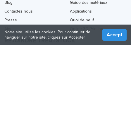
Blog
Guide des matériaux
Contactez nous
Applications
Presse
Quoi de neuf
Aide
Online 3D Printing
Notre site utilise les cookies. Pour continuer de
Accept
naviguer sur notre site, cliquez sur Accepter
REJOINDRE TREATSTOCK
Proposez vos services d’impression
Vendez des produits
Comment créer une entreprise
API Partenaire
Become a Partner
NOUS SUIVRE
Treatstock © 2026