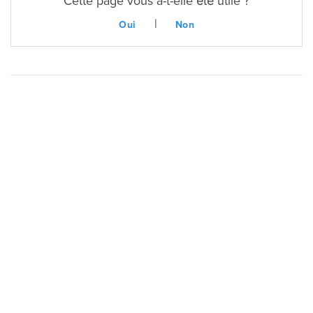
Cette page vous a-t-elle été utile ?
|
Oui
Non