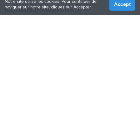
Notre site utilise les cookies. Pour continuer de
Accept
naviguer sur notre site, cliquez sur Accepter
REJOINDRE TREATSTOCK
Proposez vos services d’impression
Vendez des produits
Comment créer une entreprise
API Partenaire
Become a Partner
NOUS SUIVRE
Treatstock © 2026
40 East Main Street Suite 900
,
Newark
,
DE
,
19711
Plan de site
/
Politique de confidentialité
/
Conditions
d'utilisation
/
Politique de retour