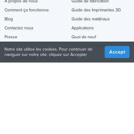
À propos de nous
Guide de fabrication
Comment ça fonctionne
Guide des Imprimantes 3D
Blog
Guide des matériaux
Contactez nous
Applications
Presse
Quoi de neuf
Aide
Online 3D Printing
Notre site utilise les cookies. Pour continuer de
Accept
naviguer sur notre site, cliquez sur Accepter
REJOINDRE TREATSTOCK
Proposez vos services d’impression
Vendez des produits
Comment créer une entreprise
API Partenaire
Become a Partner
NOUS SUIVRE