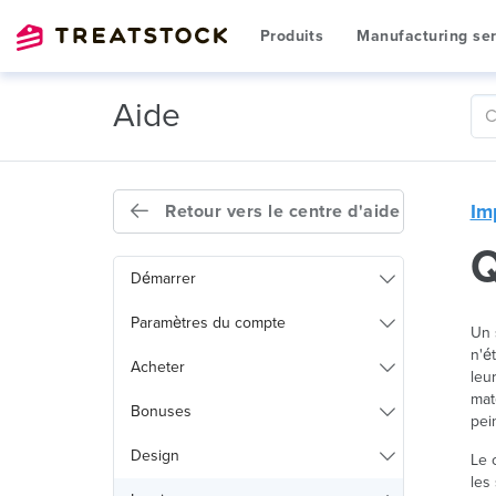
Produits
Manufacturing ser
Aide
Im
Retour vers le centre d'aide
Q
Démarrer
Paramètres du compte
Un 
n'é
Acheter
leu
mat
Bonuses
pei
Design
Le 
les