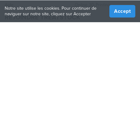
Aide
Online 3D Printing
Notre site utilise les cookies. Pour continuer de
Accept
naviguer sur notre site, cliquez sur Accepter
REJOINDRE TREATSTOCK
Proposez vos services d’impression
Vendez des produits
Comment créer une entreprise
API Partenaire
Become a Partner
NOUS SUIVRE
Treatstock © 2026
40 East Main Street Suite 900
,
Newark
,
DE
,
19711
Plan de site
/
Politique de confidentialité
/
Conditions
d'utilisation
/
Politique de retour