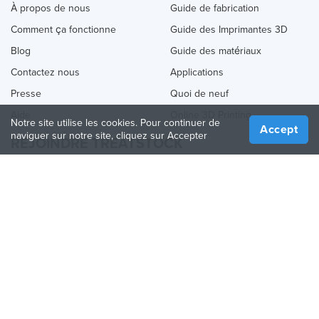
À propos de nous
Guide de fabrication
Comment ça fonctionne
Guide des Imprimantes 3D
Blog
Guide des matériaux
Contactez nous
Applications
Presse
Quoi de neuf
Aide
Online 3D Printing
Notre site utilise les cookies. Pour continuer de
Accept
naviguer sur notre site, cliquez sur Accepter
REJOINDRE TREATSTOCK
Proposez vos services d’impression
Vendez des produits
Comment créer une entreprise
API Partenaire
Become a Partner
NOUS SUIVRE