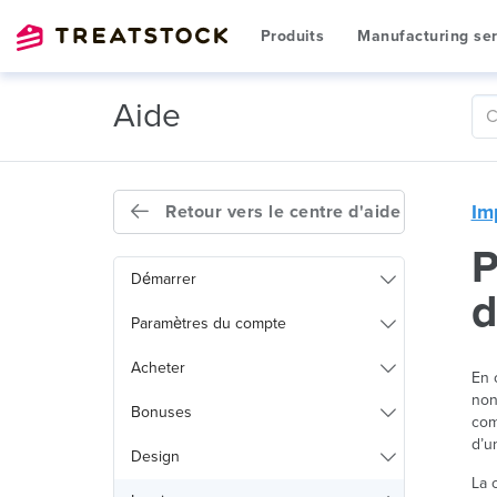
Produits
Manufacturing ser
Aide
Im
Retour vers le centre d'aide
P
Démarrer
d
Paramètres du compte
Acheter
En 
non
Bonuses
com
d’u
Design
La 