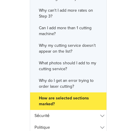
Why can't I add more rates on
Step 3?
Can I add more than 1 cutting
machine?
Why my cutting service doesn’t
appear on the list?
What photos should I add to my
cutting service?
Why do I get an error trying to
order laser cutting?
How are selected sections
marked?
Sécurité
Politique