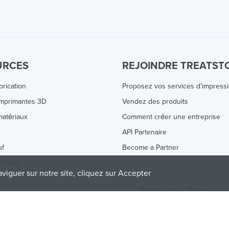
URCES
REJOINDRE TREATST
brication
Proposez vos services d’impress
Imprimantes 3D
Vendez des produits
atériaux
Comment créer une entreprise
s
API Partenaire
uf
Become a Partner
rinting
aviguer sur notre site, cliquez sur Accepter
Plan de site
/
Politique de 
olicy
and
Terms