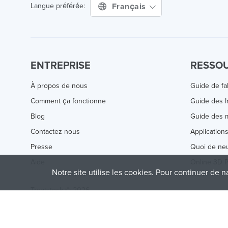
Français
Langue préférée:
ENTREPRISE
RESSO
À propos de nous
Guide de fa
Comment ça fonctionne
Guide des 
Blog
Guide des m
Contactez nous
Application
Presse
Quoi de ne
Aide
Online 3D P
Notre site utilise les cookies. Pour continuer de n
Treatstock © 2026
40 East Main Street Suite 900
,
Newark
,
DE
,
19711
This site is protected by reCAPTCHA and the Google
Privacy P