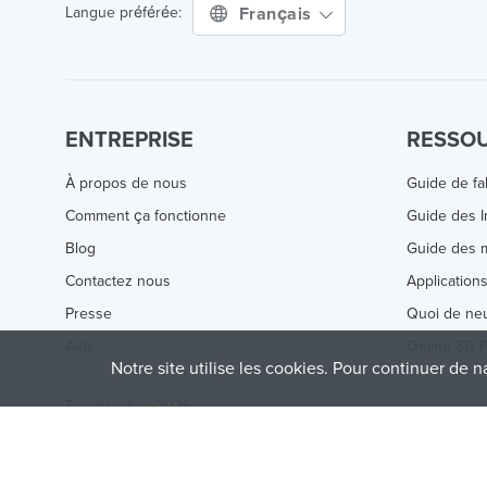
Français
Langue préférée:
ENTREPRISE
RESSO
À propos de nous
Guide de fa
Comment ça fonctionne
Guide des 
Blog
Guide des m
Contactez nous
Application
Presse
Quoi de ne
Aide
Online 3D P
Notre site utilise les cookies. Pour continuer de n
Treatstock © 2026
40 East Main Street Suite 900
,
Newark
,
DE
,
19711
This site is protected by reCAPTCHA and the Google
Privacy P