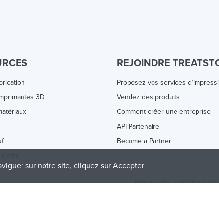
URCES
REJOINDRE TREATST
brication
Proposez vos services d’impress
Imprimantes 3D
Vendez des produits
atériaux
Comment créer une entreprise
s
API Partenaire
uf
Become a Partner
rinting
aviguer sur notre site, cliquez sur Accepter
Plan de site
/
Politique de 
olicy
and
Terms