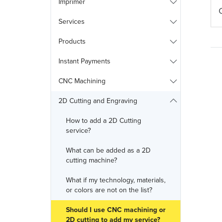
Imprimer
Services
Products
Instant Payments
CNC Machining
2D Cutting and Engraving
How to add a 2D Cutting
service?
What can be added as a 2D
cutting machine?
What if my technology, materials,
or colors are not on the list?
Should I use CNC machining or
2D cutting to add my service?