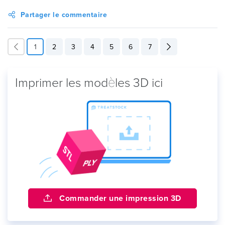
Partager le commentaire
1
2
3
4
5
6
7
Imprimer les modèles 3D ici
Commander une impression 3D