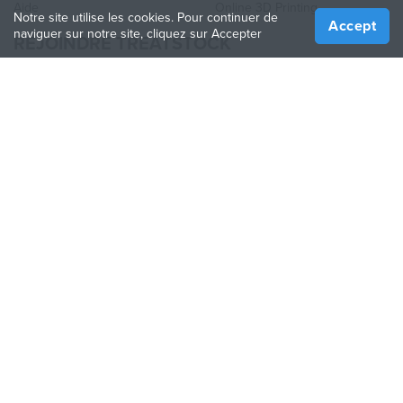
Aide
Online 3D Printing
Notre site utilise les cookies. Pour continuer de
Accept
naviguer sur notre site, cliquez sur Accepter
REJOINDRE TREATSTOCK
Proposez vos services d’impression
Vendez des produits
Comment créer une entreprise
API Partenaire
Become a Partner
NOUS SUIVRE
Treatstock © 2026
40 East Main Street Suite 900
,
Newark
,
DE
,
19711
Plan de site
/
Politique de confidentialité
/
Conditions
d'utilisation
/
Politique de retour