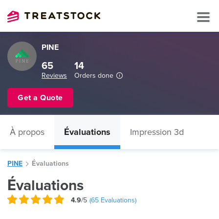
PINE
65
14
Reviews
Orders done
Get a Quote
À propos
Évaluations
Impression 3d
PINE
Évaluations
Évaluations
4.9
/5
(
65
Evaluations)