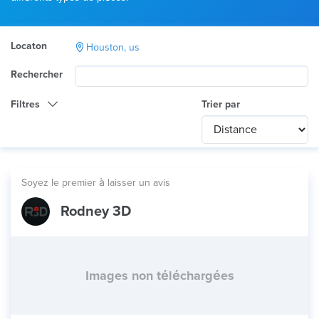
Locaton
Houston, us
Rechercher
Filtres
Trier par
Catégorie
Any
International
Soyez le premier à laisser un avis
Technologie
Rodney 3D
Tout
Utilisation du produit
Tout
Matériau
Images non téléchargées