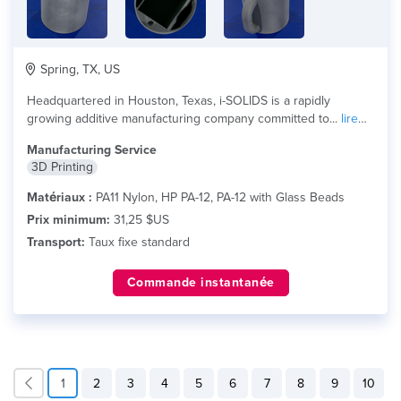
Spring, TX, US
Headquartered in Houston, Texas, i-SOLIDS is a rapidly
growing additive manufacturing company committed to...
lire
plus
Manufacturing Service
3D Printing
Matériaux :
PA11 Nylon, HP PA-12, PA-12 with Glass Beads
Prix minimum:
31,25 $US
Transport:
Taux fixe standard
Commande instantanée
1
2
3
4
5
6
7
8
9
10