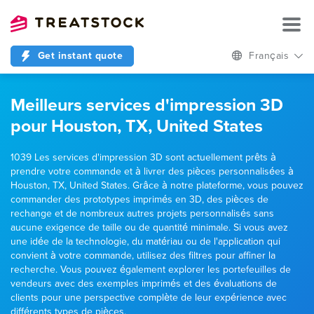
Get instant quote
Français
Meilleurs services d'impression 3D
pour Houston, TX, United States
1039 Les services d'impression 3D sont actuellement prêts à
prendre votre commande et à livrer des pièces personnalisées à
Houston, TX, United States. Grâce à notre plateforme, vous pouvez
commander des prototypes imprimés en 3D, des pièces de
rechange et de nombreux autres projets personnalisés sans
aucune exigence de taille ou de quantité minimale. Si vous avez
une idée de la technologie, du matériau ou de l'application qui
convient à votre commande, utilisez des filtres pour affiner la
recherche. Vous pouvez également explorer les portefeuilles de
vendeurs avec des exemples imprimés et des évaluations de
clients pour une perspective complète de leur expérience avec
différents types de pièces.