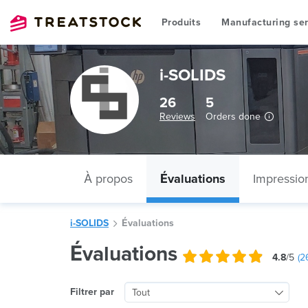
Produits
Manufacturing ser
i-SOLIDS
26
5
Reviews
Orders done
À propos
Évaluations
Impressio
i-SOLIDS
Évaluations
Évaluations
4.8
/5
(
2
Filtrer par
Tout