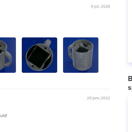
6 juil. 2026
B
s
29 janv. 2022
ould!