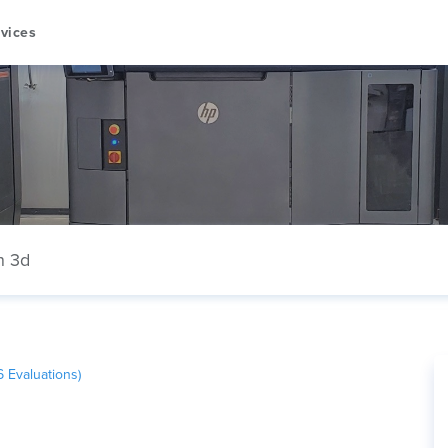
vices
n 3d
6
Evaluations)