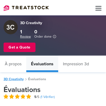
3D Creativity
1
0
Review
Order done
Get a Quote
À propos
Évaluations
Impression 3d
3D Creativity
Évaluations
Évaluations
5
/5
(
1
Vérifier)