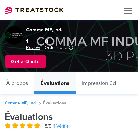
Comma MF, Ind.
1
0
Review
Order done
Get a Quote
À propos
Évaluations
Impression 3d
Comma MF, Ind.
Évaluations
Évaluations
5
/5
(
1
Vérifier)