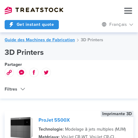
Get instant quote
Français
Guide des Machines de Fabrication
3D Printers
3D Printers
Partager
Filtres
Type de Machine
Imprimante 3D
Technologie
ProJet 5500X
Marque
Technologie:
Modelage à jets multiples (MJM)
Matériaux:
VisiJet CR-WT, VisiJet CR-CL,