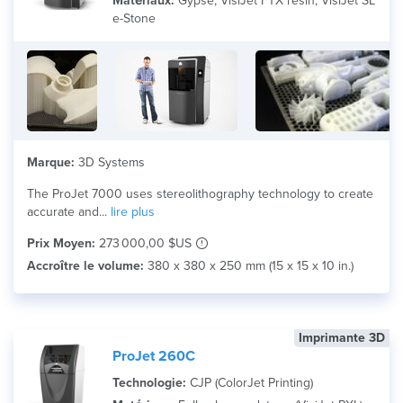
Matériaux:
Gypse, VisiJet FTX resin, VisiJet SL
e-Stone
Marque:
3D Systems
The ProJet 7000 uses stereolithography technology to create
accurate and...
lire plus
Prix Moyen:
273 000,00 $US
Accroître le volume:
380 x 380 x 250 mm (15 x 15 x 10 in.)
Imprimante 3D
ProJet 260C
Technologie:
CJP (ColorJet Printing)