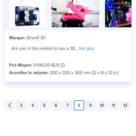
Marque:
Airwolf 3D
Are you in the market to buy a 3D...
lire plus
Prix Moyen:
3 495,00 $US
Accroître le volume:
300 x 200 x 300 mm (12 x 8 x 12 in.)
3
4
5
6
7
8
9
10
11
12