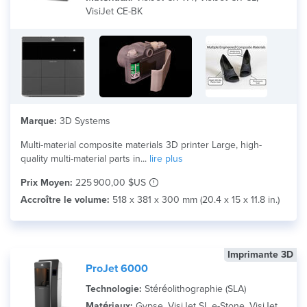
Matériau
VisiJet CE-BK
Search
Marque:
3D Systems
Multi-material composite materials 3D printer Large, high-
quality multi-material parts in...
lire plus
Prix Moyen:
225 900,00 $US
Accroître le volume:
518 x 381 x 300 mm (20.4 x 15 x 11.8 in.)
Imprimante 3D
ProJet 6000
Technologie:
Stéréolithographie (SLA)
Matériaux:
Gypse, VisiJet SL e-Stone, VisiJet