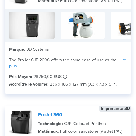
Matériaux:
Full color sandstone (VisiJet PXL)
Marque:
3D Systems
The ProJet CJP 260C offers the same ease-of-use as the...
lire
plus
Prix Moyen:
28 750,00 $US
Accroître le volume:
236 x 185 x 127 mm (9.3 x 7.3 x 5 in.)
Imprimante 3D
ProJet 360
Technologie:
CJP (ColorJet Printing)
Matériaux:
Full color sandstone (VisiJet PXL)