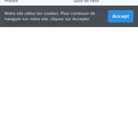
Presse
Quoi de neuf
Aide
Online 3D Printing
Notre site utilise les cookies. Pour continuer de
Accept
naviguer sur notre site, cliquez sur Accepter
REJOINDRE TREATSTOCK
Proposez vos services d’impression
Vendez des produits
Comment créer une entreprise
API Partenaire
Become a Partner
NOUS SUIVRE
Treatstock © 2026
40 East Main Street Suite 900
,
Newark
,
DE
,
19711
Plan de site
/
Politique de confidentialité
/
Conditions
d'utilisation
/
Politique de retour