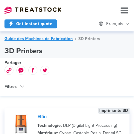
Get instant quote
Français
Guide des Machines de Fabrication
3D Printers
3D Printers
Partager
Filtres
Type de Machine
Imprimante 3D
Technologie
Elfin
Marque
Technologie:
DLP (Digital Light Processing)
Matériaux:
Gypse, Castable Resin, Dental SG