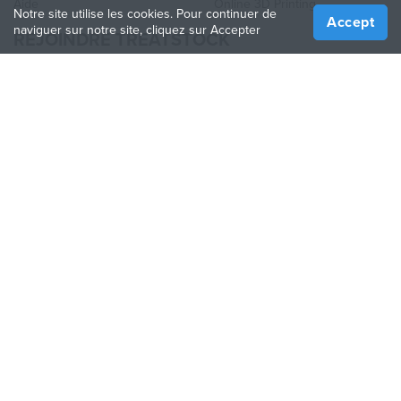
Aide
Online 3D Printing
Notre site utilise les cookies. Pour continuer de
Accept
naviguer sur notre site, cliquez sur Accepter
REJOINDRE TREATSTOCK
Proposez vos services d’impression
Vendez des produits
Comment créer une entreprise
API Partenaire
Become a Partner
NOUS SUIVRE
Treatstock © 2026
40 East Main Street Suite 900
,
Newark
,
DE
,
19711
Plan de site
/
Politique de confidentialité
/
Conditions
d'utilisation
/
Politique de retour