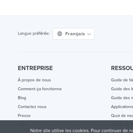
Français
Langue préférée:
ENTREPRISE
RESSO
À propos de nous
Guide de fa
Comment ça fonctionne
Guide des 
Blog
Guide des m
Contactez nous
Application
Presse
Quoi de ne
Aide
Online 3D P
Notre site utilise les cookies. Pour continuer de n