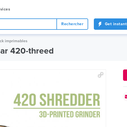
vices
Rechercher
Get instant
ock imprimables
par 420-threed