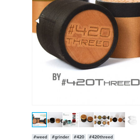
x 1
#weed
#grinder
#420
#420threed