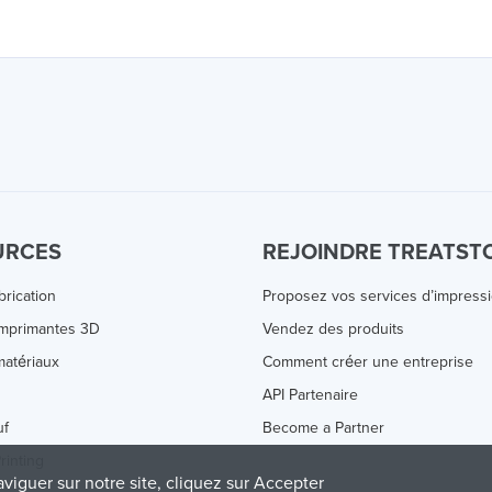
URCES
REJOINDRE TREATST
brication
Proposez vos services d’impress
Imprimantes 3D
Vendez des produits
atériaux
Comment créer une entreprise
s
API Partenaire
uf
Become a Partner
rinting
aviguer sur notre site, cliquez sur Accepter