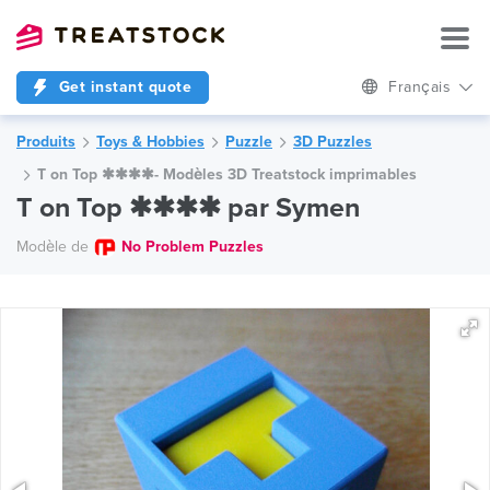
Get instant quote
Français
Produits
Toys & Hobbies
Puzzle
3D Puzzles
T on Top ✱✱✱✱- Modèles 3D Treatstock imprimables
T on Top ✱✱✱✱ par Symen
Modèle de
No Problem Puzzles