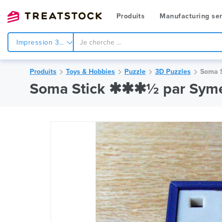
Produits
Manufacturing ser
Impression 3d
Produits
Toys & Hobbies
Puzzle
3D Puzzles
Soma S
Soma Stick ✱✱✱½ par Sym