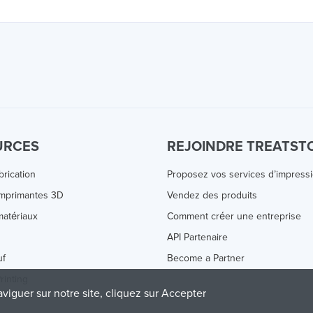
URCES
REJOINDRE TREATST
brication
Proposez vos services d’impress
Imprimantes 3D
Vendez des produits
atériaux
Comment créer une entreprise
s
API Partenaire
uf
Become a Partner
rinting
aviguer sur notre site, cliquez sur Accepter