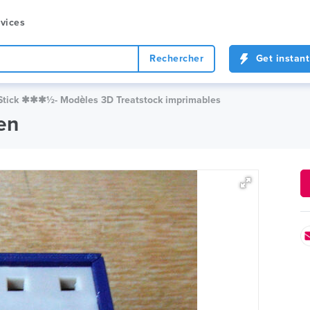
vices
Rechercher
Get instant
tick ✱✱✱½- Modèles 3D Treatstock imprimables
en