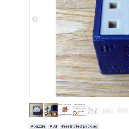
x 1
#puzzle
#3d
#restricted packing