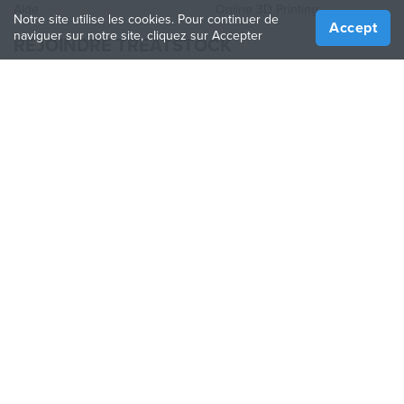
Aide
Online 3D Printing
Notre site utilise les cookies. Pour continuer de
Accept
naviguer sur notre site, cliquez sur Accepter
REJOINDRE TREATSTOCK
Proposez vos services d’impression
Vendez des produits
Comment créer une entreprise
API Partenaire
Become a Partner
NOUS SUIVRE
Treatstock © 2026
40 East Main Street Suite 900
,
Newark
,
DE
,
19711
Plan de site
/
Politique de confidentialité
/
Conditions
d'utilisation
/
Politique de retour