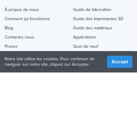
À propos de nous
Guide de fabrication
Comment ça fonctionne
Guide des Imprimantes 3D
Blog
Guide des matériaux
Contactez nous
Applications
Presse
Quoi de neuf
Aide
Online 3D Printing
Notre site utilise les cookies. Pour continuer de
Accept
naviguer sur notre site, cliquez sur Accepter
REJOINDRE TREATSTOCK
Proposez vos services d’impression
Vendez des produits
Comment créer une entreprise
API Partenaire
Become a Partner
NOUS SUIVRE