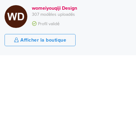
womeiyouqiji Design
307 modèles uploadés
Profil validé
Afficher la boutique