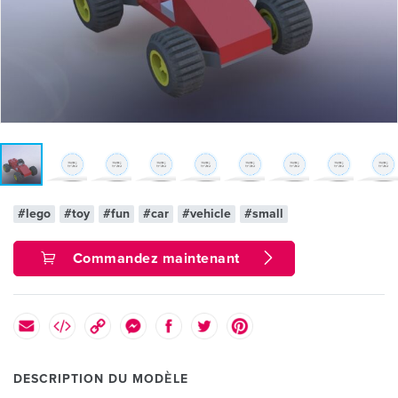
#lego
#toy
#fun
#car
#vehicle
#small
Commandez maintenant
DESCRIPTION DU MODÈLE