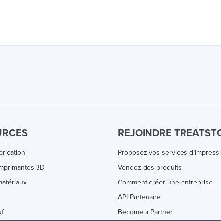
URCES
REJOINDRE TREATST
brication
Proposez vos services d’impress
Imprimantes 3D
Vendez des produits
atériaux
Comment créer une entreprise
s
API Partenaire
uf
Become a Partner