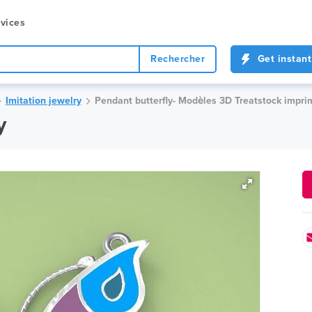
vices
Rechercher
Get instant
Imitation jewelry
Pendant butterfly- Modèles 3D Treatstock impri
y