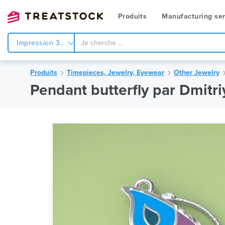
Produits
Manufacturing ser
Impression 3d
Produits
Timepieces, Jewelry, Eyewear
Other Jewelry
Pendant butterfly par Dmitri