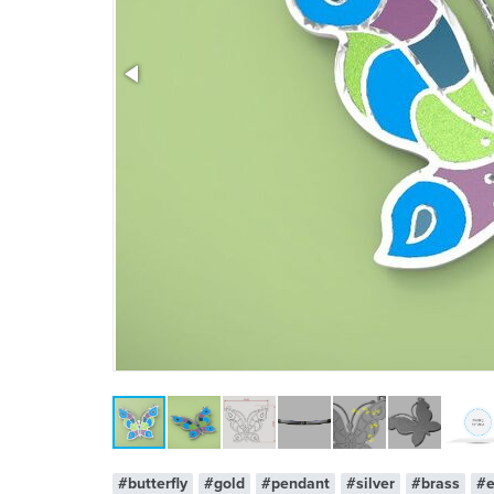
x 1
#butterfly
#gold
#pendant
#silver
#brass
#