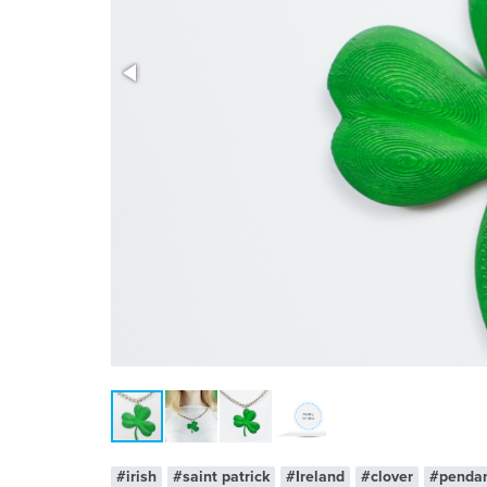
x 1
#irish
#saint patrick
#Ireland
#clover
#penda