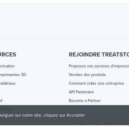
URCES
REJOINDRE TREATST
brication
Proposez vos services d’impress
Imprimantes 3D
Vendez des produits
atériaux
Comment créer une entreprise
s
API Partenaire
uf
Become a Partner
rinting
aviguer sur notre site, cliquez sur Accepter
Plan de site
/
Politique de 