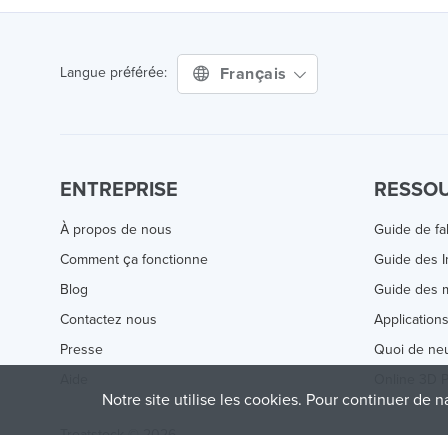
Français
Langue préférée:
ENTREPRISE
RESSO
À propos de nous
Guide de fa
Comment ça fonctionne
Guide des 
Blog
Guide des m
Contactez nous
Application
Presse
Quoi de ne
Aide
Online 3D P
Notre site utilise les cookies. Pour continuer de n
Treatstock © 2026