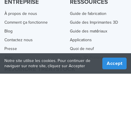
ENTREPRISE
RESSOURCES
À propos de nous
Guide de fabrication
Comment ça fonctionne
Guide des Imprimantes 3D
Blog
Guide des matériaux
Contactez nous
Applications
Presse
Quoi de neuf
Aide
Online 3D Printing
Notre site utilise les cookies. Pour continuer de
Accept
naviguer sur notre site, cliquez sur Accepter
REJOINDRE TREATSTOCK
Proposez vos services d’impression
Vendez des produits
Comment créer une entreprise
API Partenaire
Become a Partner
NOUS SUIVRE