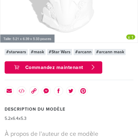
x 1
Taille: 5.21 x 6.39 x 5.33 pouces
#starwars
#mask
#Star Wars
#arcann
#arcann mask
Commandez maintenant
DESCRIPTION DU MODÈLE
5.2x6.4x5.3
À propos de l'auteur de ce modèle