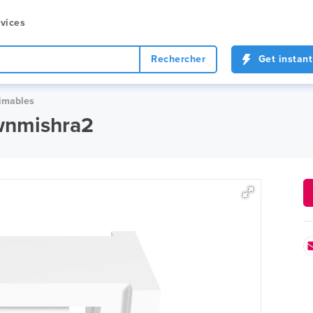
vices
Rechercher
Get instant
rimables
wnmishra2