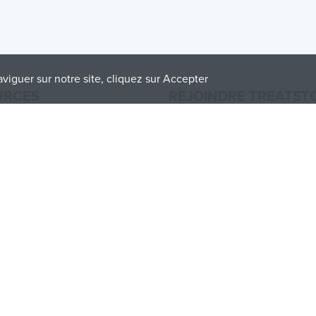
aviguer sur notre site, cliquez sur Accepter
URCES
REJOINDRE TREATST
brication
Proposez vos services d’impress
Imprimantes 3D
Vendez des produits
atériaux
Comment créer une entreprise
s
API Partenaire
uf
Become a Partner
rinting
Plan de site
/
Politique de 
olicy
and
Terms