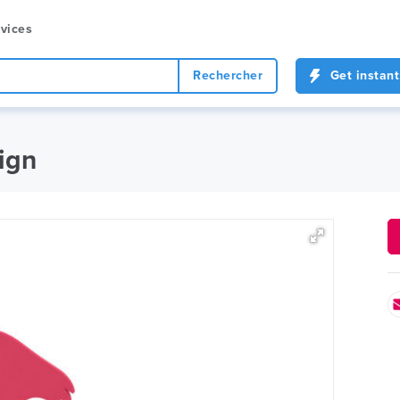
vices
Rechercher
Get instant
ign