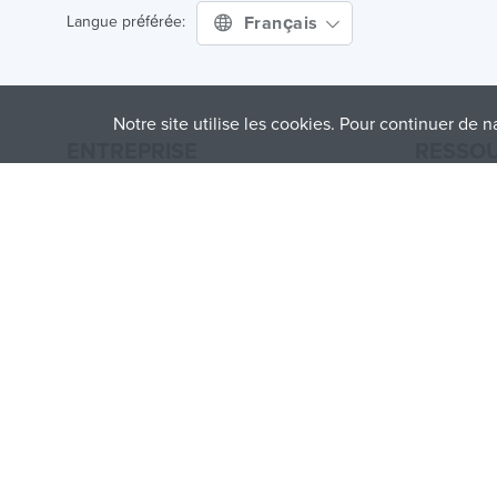
Français
Langue préférée:
Notre site utilise les cookies. Pour continuer de n
ENTREPRISE
RESSO
À propos de nous
Guide de fa
Comment ça fonctionne
Guide des 
Blog
Guide des m
Contactez nous
Application
Presse
Quoi de ne
Aide
Online 3D P
Treatstock © 2026
40 East Main Street Suite 900
,
Newark
,
DE
,
19711
This site is protected by reCAPTCHA and the Google
Privacy P