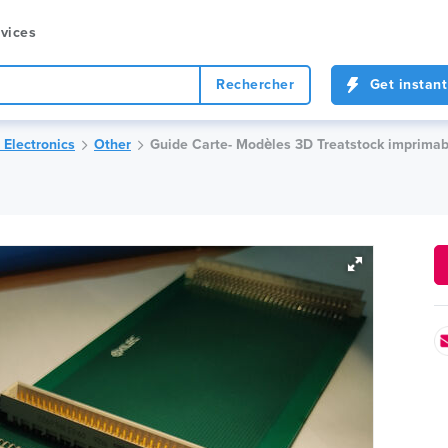
vices
Rechercher
Get instant
Electronics
Other
Guide Carte- Modèles 3D Treatstock imprimab