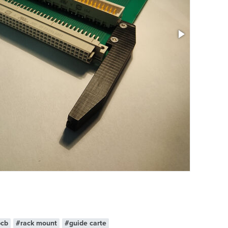
Taille: 3.15
cb
#rack mount
#guide carte