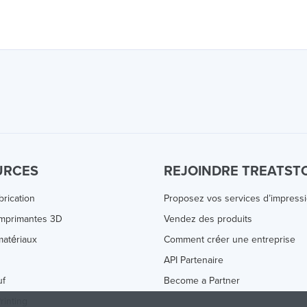
URCES
REJOINDRE TREATST
brication
Proposez vos services d’impress
Imprimantes 3D
Vendez des produits
atériaux
Comment créer une entreprise
s
API Partenaire
uf
Become a Partner
rinting