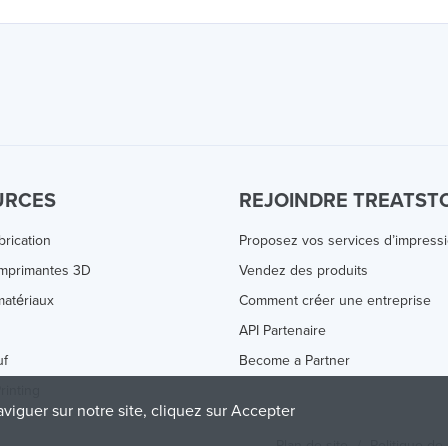
URCES
REJOINDRE TREATST
brication
Proposez vos services d’impress
Imprimantes 3D
Vendez des produits
atériaux
Comment créer une entreprise
s
API Partenaire
uf
Become a Partner
rinting
aviguer sur notre site, cliquez sur Accepter
Plan de site
/
Politique de 