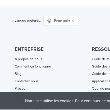
Français
Langue préférée:
ENTREPRISE
RESSO
À propos de nous
Guide de fa
Comment ça fonctionne
Guide des 
Blog
Guide des m
Contactez nous
Application
Presse
Quoi de ne
Aide
Online 3D P
Notre site utilise les cookies. Pour continuer de n
Treatstock © 2026